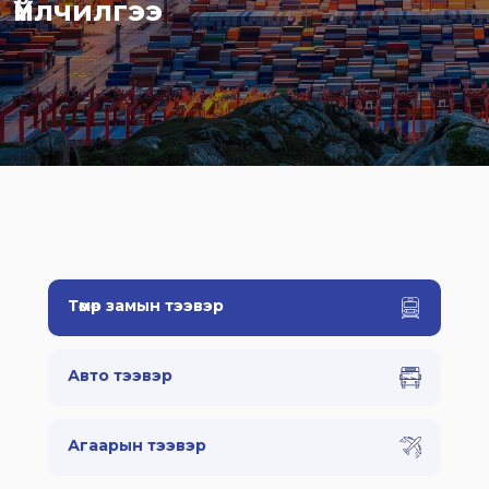
Үйлчилгээ
Төмөр замын тээвэр
Авто тээвэр
Агаарын тээвэр