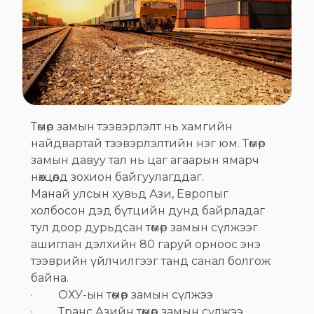
Төмөр замын тээвэрлэлт нь хамгийн
найдвартай тээвэрлэлтийн нэг юм. Төмөр
замын давуу тал нь цаг агаарын ямарч
нөхцөлд зохион байгуулагддаг.
Манай улсын хувьд Ази, Европыг
холбосон дэд бүтцийн дунд байрладаг
тул доор дурьдсан төмөр замын сүлжээг
ашиглан дэлхийн 80 гаруй орноос энэ
тээврийн үйлчилгээг танд санал болгож
байна.
· ОХУ-ын төмөр замын сүлжээ
· Транс Азийн төмөр замын сүлжээ