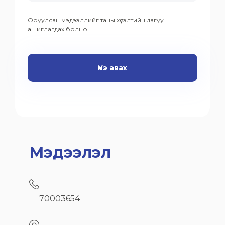
Оруулсан мэдээллийг таны хүсэлтийн дагуу
ашиглагдах болно.
Үнэ авах
Мэдээлэл
70003654