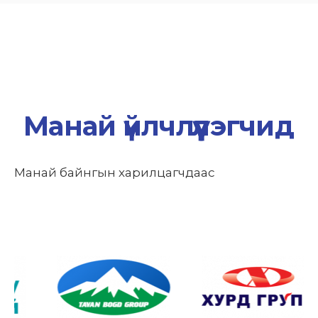
Манай үйлчлүүлэгчид
Манай байнгын харилцагчдаас