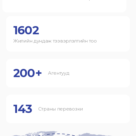
1602
Жилийн дундаж тээвэрлэлтийн тоо
200+
Агентууд
143
Страны перевозки