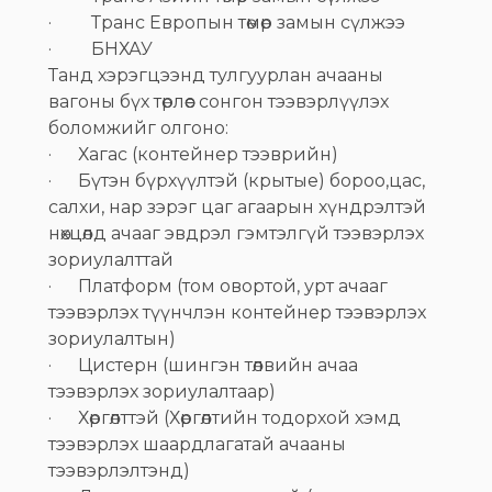
· Транс Европын төмөр замын сүлжээ
· БНХАУ
Танд хэрэгцээнд тулгуурлан ачааны
вагоны бүх төрлөөс сонгон тээвэрлүүлэх
боломжийг олгоно:
· Хагас (контейнер тээврийн)
· Бүтэн бүрхүүлтэй (крытые) бороо,цас,
салхи, нар зэрэг цаг агаарын хүндрэлтэй
нөхцөлд ачааг эвдрэл гэмтэлгүй тээвэрлэх
зориулалттай
· Платформ (том овортой, урт ачааг
тээвэрлэх түүнчлэн контейнер тээвэрлэх
зориулалтын)
· Цистерн (шингэн төлвийн ачаа
тээвэрлэх зориулалтаар)
· Хөргөлттэй (Хөргөлтийн тодорхой хэмд
тээвэрлэх шаардлагатай ачааны
тээвэрлэлтэнд)