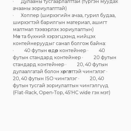
· Дулааны тусгаарлалттай (түргэн муудах
ачааны зориулалттай)
· Хоппер (ширхэгийн ачаа, гурил будаа,
ширхэгтэй барилгын материал, ашигт
малтмал тээвэрлэх зориулалтын)
Мөн та бүхний хэрэгцээнд нийцэх
контейнеруудыг санал болгож байна:
· 40 футын өндөр контейнер · 40
футын стандард контейнер · 20 футын
стандард контейнер · 20, 40 футын
дулаалгатай болон хөргөлттэй чингэлэг ·
20, 40 футын ISO чингэлэг · 20, 40
футын тусгай зориулалтын чингэлгүүд
(Flat-Rack, Open-Top, 45'HC wide гэх мэт)