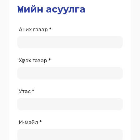
Үнийн асуулга
Ачих газар *
Хүрэх газар *
Утас *
И-мэйл *