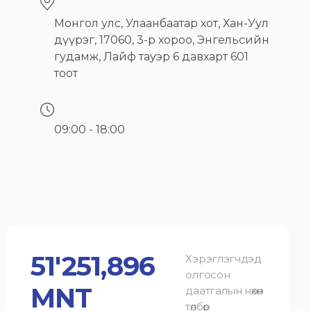
Монгол улс, Улаанбаатар хот, Хан-Уул
дүүрэг, 17060, 3-р хороо, Энгельсийн
гудамж, Лайф тауэр 6 давхарт 601
тоот
09:00 - 18:00
51'251,896
Хэрэглэгчдэд
олгосон
MNT
даатгалын нөхөн
төлбөр