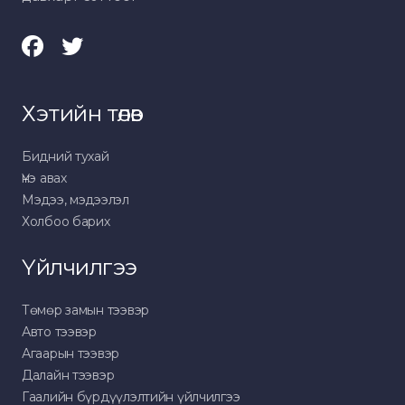
Хэтийн төлөв
Бидний тухай
Үнэ авах
Мэдээ, мэдээлэл
Холбоо барих
Үйлчилгээ
Төмөр замын тээвэр
Авто тээвэр
Агаарын тээвэр
Далайн тээвэр
Гаалийн бүрдүүлэлтийн үйлчилгээ