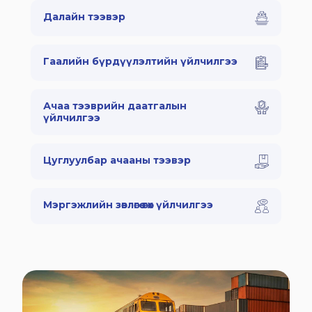
Далайн тээвэр
Гаалийн бүрдүүлэлтийн үйлчилгээ
Ачаа тээврийн даатгалын
үйлчилгээ
Цуглуулбар ачааны тээвэр
Мэргэжлийн зөвлөгөө өгөх үйлчилгээ