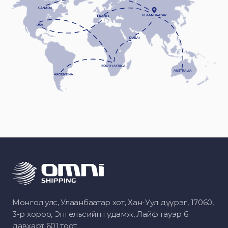
Монгол улс, Улаанбаатар хот, Хан-Уул дүүрэг, 17060,
3-р хороо, Энгельсийн гудамж, Лайф тауэр 6
давхарт 601 тоот