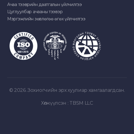
Ачаа тээврийн даатгалын үйлчилгээ
Цуглуулбар ачааны тээвэр
Мэргэжлийн зөвлөгөө өгөх үйлчилгээ
© 2026. Зохиогчийн эрх хуулиар хамгаалагдсан.
Хөгжүүлсэн :
TBSM LLC