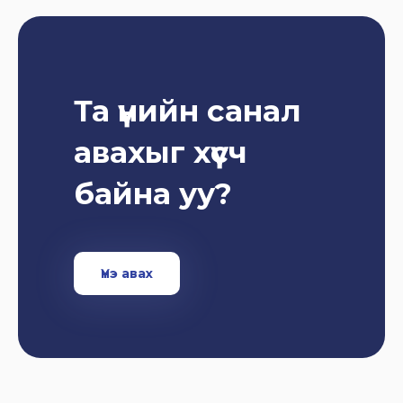
Та үнийн санал
авахыг хүсч
байна уу?
Үнэ авах