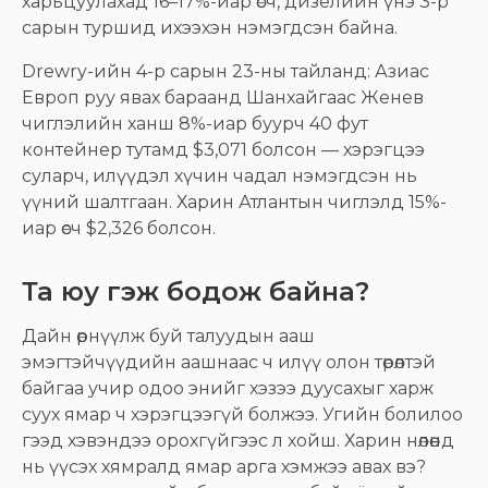
харьцуулахад 16–17%-иар өсч, дизелийн үнэ 3-р
сарын туршид ихээхэн нэмэгдсэн байна.
Drewry-ийн 4-р сарын 23-ны тайланд: Азиас
Европ руу явах бараанд Шанхайгаас Женев
чиглэлийн ханш 8%-иар буурч 40 фут
контейнер тутамд $3,071 болсон — хэрэгцээ
суларч, илүүдэл хүчин чадал нэмэгдсэн нь
үүний шалтгаан. Харин Атлантын чиглэлд 15%-
иар өсч $2,326 болсон.
Та юу гэж бодож байна?
Дайн өрнүүлж буй талуудын ааш
эмэгтэйчүүдийн аашнаас ч илүү олон төрөлтэй
байгаа учир одоо энийг хэзээ дуусахыг харж
суух ямар ч хэрэгцээгүй болжээ. Угийн болилоо
гээд хэвэндээ орохгүйгээс л хойш. Харин нөлөөнд
нь үүсэх хямралд ямар арга хэмжээ авах вэ?