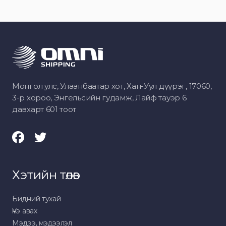
Монгол улс, Улаанбаатар хот, Хан-Уул дүүрэг, 17060,
3-р хороо, Энгельсийн гудамж, Лайф тауэр 6
давхарт 601 тоот
Хэтийн төлөв
Бидний тухай
Үнэ авах
Мэдээ, мэдээлэл