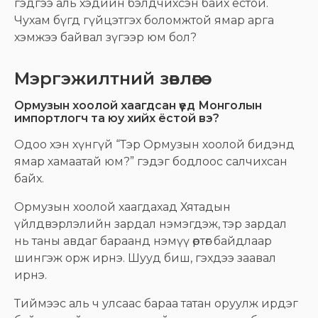
гэдгээ аль хэдийн бэлдчихсэн байх ёстой.
Чухам бүгд гүйцэтгэх боломжтой ямар арга
хэмжээ байвал зүгээр юм бол?
Мэргэжилтний зөвлөгөө
Ормузын хоолой хаагдсан үед Монголын
импортлогч та юу хийх ёстой вэ?
Одоо хэн хүнгүй “Тэр Ормузын хоолой бидэнд
ямар хамаатай юм?” гэдэг бодлоос салчихсан
байх.
Ормузын хоолой хаагдахад Хятадын
үйлдвэрлэлийн зардал нэмэгдэж, тэр зардал
нь таны авдаг бараанд нэмүү өртөг байдлаар
шингэж орж ирнэ. Шууд биш, гэхдээ заавал
ирнэ.
Тиймээс аль ч улсаас бараа татан оруулж ирдэг