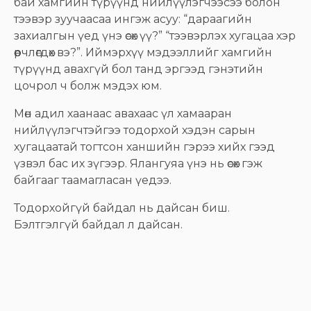
бай хамгийн түрүүнд нийлүүлэгчээсээ болон
тээвэр зуучаасаа ингэж асуу: “дараагийн
захиалгын үед үнэ өсөх үү?” “тээвэрлэх хугацаа хэр
өөрчлөгдөх вэ?”. Иймэрхүү мэдээллийг хамгийн
түрүүнд авахгүй бол танд эргээд гэнэтийн
цочрол ч болж мэдэх юм.
Мөн адил хаанаас авахаас үл хамааран
нийлүүлэгчтэйгээ тодорхой хэдэн сарын
хугацаатай тогтсон ханшийн гэрээ хийх гээд
үзвэл бас их зүгээр. Ялангуяа үнэ нь өсөх гэж
байгааг таамагласан үедээ.
Тодорхойгүй байдал нь дайсан биш.
Бэлтгэлгүй байдал л дайсан.