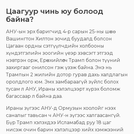
Цаагуур чинь юу болоод
байна?
АНУ-ын эрх баригчид 4-р сарын 25-ны шөнө
Вашингтон Хилтон зочид буудалд болсон
Цагаан ордны сэтгүүлчдийн холбооны
хүндэтгэлийн зоогийн үеэр зэвсэгт этгээд
нэвтрэн орж, Ерөнхийлөгч Трамп болон түүний
захиргааг онилсон гэж үзэж байна. Энэ нь
Трампын 2 жилийн дотор гурав дахь халдлагын
оролдлого юм. Эмх замбараагүй зүйлс болох
тусам л АНУ, Ираны хэлэлцээрт хүрэх боломж
багассаар л байна даа.
Ираны зүгээс АНУ-д Ормузын хоолойг нээх
саналыг тавьсан ч АНУ-н зүгээс халгаасангүй.
Бүр Трамп хэлэхдээ Исламабад руу 18 цаг
нисэж очин барин хэлэлцээр хийх хэмжээний