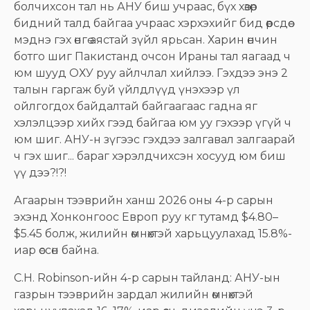
болчихсон тал нь АНУ биш учраас, бүх хөзөр
бидний талд байгаа учраас хэрхэхийг бид өөрсдөө
мэднэ гэх өнгө аястай зүйл ярьсан. Харин өнчин
ботго шиг Пакистанд очсон Ираны тал яагаад ч
юм шууд ОХУ руу айлчлал хийлээ. Гэхдээ энэ 2
талын гаргаж буй үйлдлүүд үнэхээр үл
ойлгогдох байдалтай байгаагаас гадна яг
хэлэлцээр хийх гээд байгаа юм уу гэхээр үгүй ч
юм шиг. АНУ-н зүгээс гэхдээ залгавал залгаарай
ч гэх шиг... бараг хэрэлдчихсэн хосууд юм биш
үү дээ?!?!
Агаарын тээврийн ханш 2026 оны 4-р сарын
эхэнд Хонконгоос Европ руу кг тутамд $4.80–
$5.45 болж, жилийн өмнөхтэй харьцуулахад 15.8%-
иар өссөн байна.
C.H. Robinson-ийн 4-р сарын тайланд: АНУ-ын
газрын тээврийн зардал жилийн өмнөхтэй