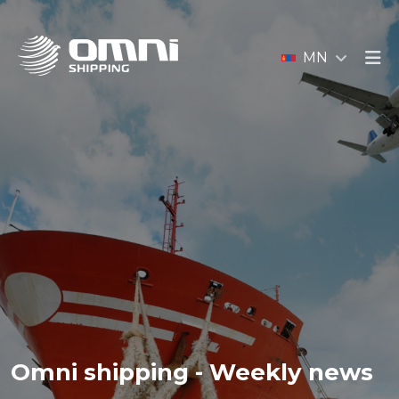
MN
Omni shipping - Weekly news