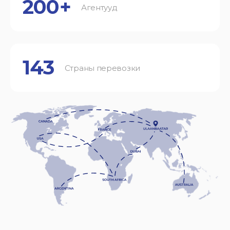
200+
Агентууд
143
Страны перевозки