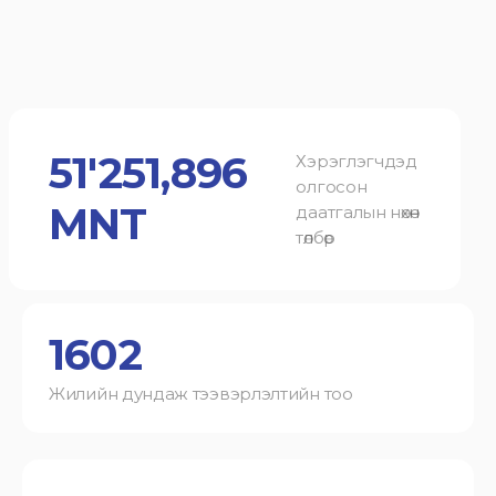
51'251,896
Хэрэглэгчдэд
олгосон
MNT
даатгалын нөхөн
төлбөр
1602
Жилийн дундаж тээвэрлэлтийн тоо