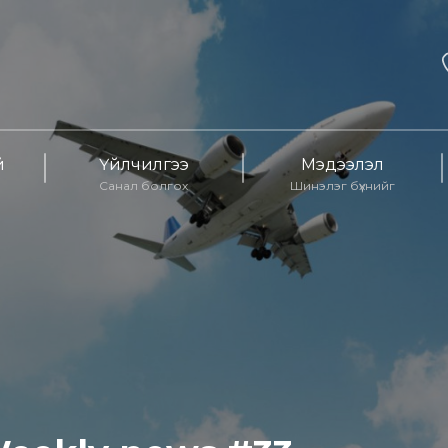
й
Үйлчилгээ
Мэдээлэл
Санал болгох
Шинэлэг бүхнийг