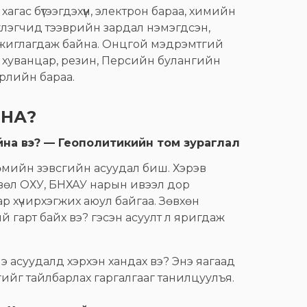
ас бүтээгдэхүүн, электрон бараа, химийн
хлэгчид тээврийн зардал нэмэгдсэн,
 ажиглагдаж байна. Онцгой мэдрэмтгий
, хуванцар, резин, Персийн булангийн
рлийн бараа.
ЙНА?
айна вэ? — Геополитикийн том зураглал
мийн зэвсгийн асуудал биш. Хэрэв
вөл ОХУ, БНХАУ нарын ивээл дор
р хүчирхэгжих аюул байгаа. Зөвхөн
й гарт байх вэ? гэсэн асуулт л яригдаж
э асуудалд хэрхэн хандах вэ? Энэ яагаад
ийг тайлбарлах гаргалгааг танилцуулъя.