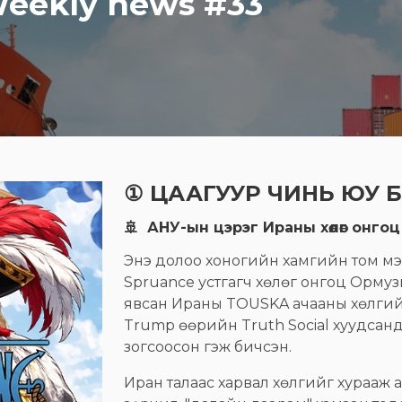
Weekly news #33
① ЦААГУУР ЧИНЬ ЮУ 
🚢 АНУ-ын цэрэг Ираны хөлөг онгоц
Энэ долоо хоногийн хамгийн том м
Spruance устгагч хөлөг онгоц Орму
явсан Ираны TOUSKA ачааны хөлгийг
Trump өөрийн Truth Social хуудсанд
зогсоосон гэж бичсэн.
Иран талаас харвал хөлгийг хурааж 