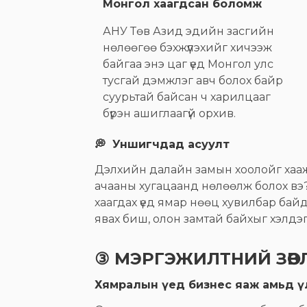
Монгол хаагдсан боломж
АНУ Төв Азид эдийн засгийн
нөлөөгөө бэхжүүлэхийг хичээж
байгаа энэ цаг үед Монгол улс
тусгай дэмжлэг авч болох байр
суурьтай байсан ч харилцааг
бүрэн ашиглаагүй орхив.
💭 Уншигчдад асуулт
Дэлхийн далайн замын хоолойг хааж
ачааны хугацаанд нөлөөлж болох вэ
хаагдах үед ямар нөөц хувилбар байд
явах биш, олон замтай байхыг хэлдэг
③ МЭРГЭЖИЛТНИЙ ЗӨВЛӨГ
Хямралын үед бизнес яаж амьд ү