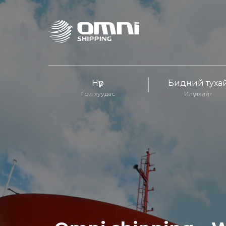
Нүүр
Бидний туха
Гол хуудас
Илүү ихийг