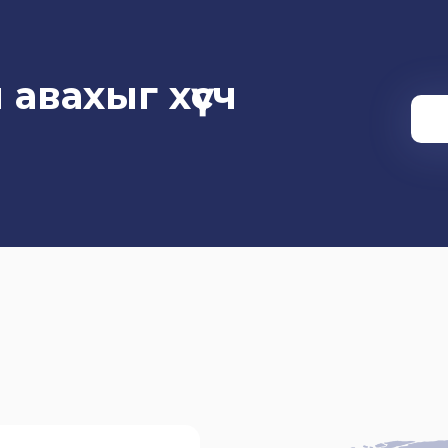
 авахыг хүсч