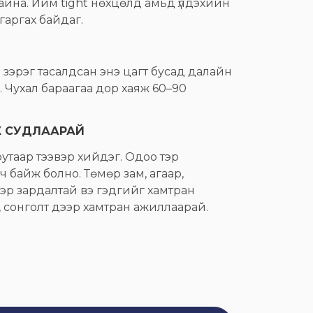
айна. Ийм tight нөхцөлд амьд үлдэхийн
гаргах байдаг.
 зэрэг тасалдсан энэ цагт бусад далайн
а. Чухал бараагаа дор хаяж 60–90
Ж СУДЛААРАЙ
таар тээвэр хийдэг. Одоо тэр
байж болно. Төмөр зам, агаар,
эр зардалтай вэ гэдгийг хамтран
, сонголт дээр хамтран ажиллаарай.