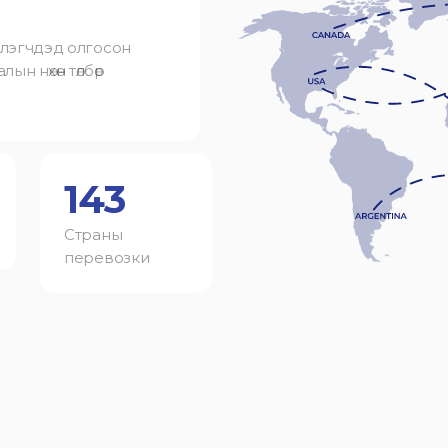
лэгчдэд олгосон
лын нөхөн төлбөр
143
Страны
перевозки