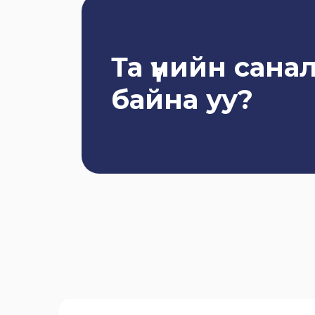
Та үнийн санал
байна уу?