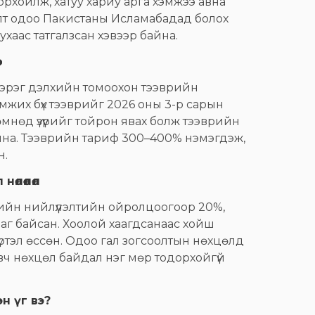
орхойлж, хатуу хариу арга хэмжээ авна
лт одоо Пакистаны Исламабадад болох
аас татгалзсан хэвээр байна.
зэрэг дэлхийн томоохон тээврийн
их бүх тээврийг 2026 оны 3-р сарын
өмнөд үзүүрийг тойрон явах болж тээврийн
айна. Тээврийн тариф 300–400% нэмэгдэж,
н.
өлөөлөл
йн нийлүүлэлтийн ойролцоогоор 20%,
г байсан. Хоолой хаагдсанаас хойш
үртэл өссөн. Одоо гал зогсоолтын нөхцөлд
вч нөхцөл байдал нэг мөр тодорхойгүй
н үг вэ?