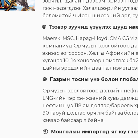
зөрчил, "далайн дээрэм" хэмээн тод
гэж мэдэгдлээ. Хэлэлцээрийн уулза
боломжтой ч Иран ширээний ард суух
🌐 Тээвэр зуучид үзүүлэх шууд нөлөө
Maersk, MSC, Hapag-Lloyd, CMA CGM 
компаниуд Ормузын хоолойгоор дамж
эхнээс зогсоосон. Хөлгүүд Африкийн 
хугацаа 10–14 хоногоор нэмэгдэж б
дайны эрсдэлийн даатгал нэмэгдсэ
⛽ Газрын тосны үнэ болон глобал н
Ормузын хоолойгоор дэлхийн нефти
LNG-ийн тэр хэмжээний хувь дамжда
нефтийн үнэ 118 ам.доллар/баррель х
90 гаруй доллар орчим байгаа боло
хэвээр байсаар л байна.
📦 Монголын импортод яг юу гэсэ