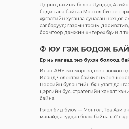
Дорно дахины болон Дундад Азийн хаг
бодис авч байгаа Монгол бизнес эр
хүргэлтийн хугацаа сунасан нөхцөл
салбарууд: газрын тосны дериватив
боомтоор дамжин өнгөрөх бүхий л тө
② ЮУ ГЭЖ БОДОЖ БА
Ер нь яагаад энэ бүхэн болоод б
Иран-АНУ-ын мөргөлдөөн зөвхөн цө
Иранд чөлөөтэй байхыг нь зөвшөөр
Персийн булангийн бүс нутагт дангаа
цэргийн бус, стратегийн хяналт хэни
байна.
Гэтэл бид буюу — Монгол, Төв Ази эн
манайд асуудал болж байна вэ? гэдг