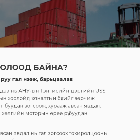
БОЛООД БАЙНА?
 руу гал нээж, барьцаалав
эдээ нь АНУ-ын Тэнгисийн цэргийн USS
зын хоолойд хяналтын бүсийг зөрчиж
 буудан зогсоож, хурааж авсан явдал.
 хөлгийн моторын өрөө рүү буудан
авсан явдал нь гал зогсоох тохиролцооны