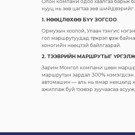
Олон компани одоо хаалгаа барьж б
нууц нь зөв цагтаа зөв шийдвэрийг 
1. НӨӨЦЛӨХӨӨ БҮҮ ЗОГСОО
Ормузын хоолой, Улаан тэнгис нэгэн
гол маршрутуудад түгжрэл үүсэж байн
хоногийн нөөцтэй байлгаарай.
2. ТЭЭВРИЙН МАРШРУТЫГ ҮРГЭЛ
Зарим Монгол компани цөөн маршру
маршрутын зардал 300% нэмэгдсэн ч 
автомашин — аль нь ямар нөхцөлд х
ажиллаж буй тээвэр зуучаасаа асууж