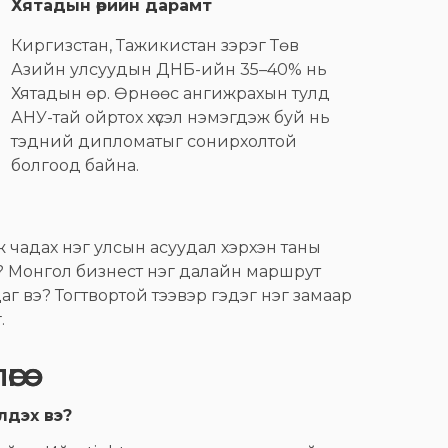
Хятадын өрийн дарамт
Киргизстан, Тажикистан зэрэг Төв
Азийн улсуудын ДНБ-ийн 35–40% нь
Хятадын өр. Өрнөөс ангижрахын тулд
АНУ-тай ойртох хүсэл нэмэгдэж буй нь
тэдний дипломатыг сонирхолтой
болгоод байна.
 чадах нэг улсын асуудал хэрхэн таны
? Монгол бизнест нэг далайн маршрут
аг вэ? Тогтвортой тээвэр гэдэг нэг замаар
.
ӨӨ
лдэх вэ?