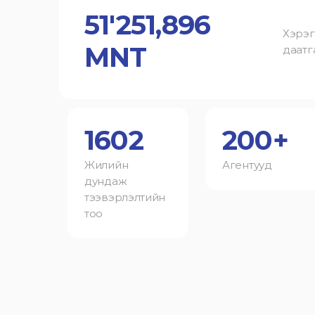
51'251,896
Хэрэг
MNT
даатга
1602
200+
Жилийн
Агентууд
дундаж
тээвэрлэлтийн
тоо