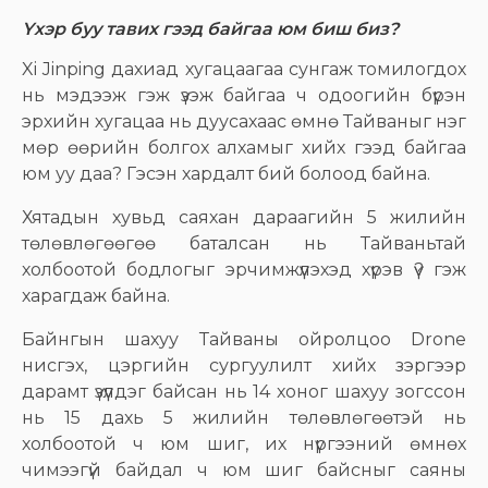
Үхэр буу тавих гээд байгаа юм биш биз?
Xi Jinping дахиад хугацаагаа сунгаж томилогдох
нь мэдээж гэж үзэж байгаа ч одоогийн бүрэн
эрхийн хугацаа нь дуусахаас өмнө Тайваныг нэг
мөр өөрийн болгох алхамыг хийх гээд байгаа
юм уу даа? Гэсэн хардалт бий болоод байна.
Хятадын хувьд саяхан дараагийн 5 жилийн
төлөвлөгөөгөө баталсан нь Тайваньтай
холбоотой бодлогыг эрчимжүүлэхэд хүрэв үү? гэж
харагдаж байна.
Байнгын шахуу Тайваны ойролцоо Drone
нисгэх, цэргийн сургуулилт хийх зэргээр
дарамт үзүүлдэг байсан нь 14 хоног шахуу зогссон
нь 15 дахь 5 жилийн төлөвлөгөөтэй нь
холбоотой ч юм шиг, их нүргээний өмнөх
чимээгүй байдал ч юм шиг байсныг саяны