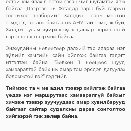
ёстой юм явах л ёстой гэсэн чиг шугамтай явж
байгаа. Дээрээс нь Хятадад зарж буй газрын
тосныхоо төлбөрийг Хятадын юань мөнгөн
тэмдэгдээр авч байгаа нь АНУ-тай тэмцэж буй,
Хятадыг улам хүчирхэгжүүлэх давхар зорилготой
гэрээ хэлэлцээр явж байгаа.
Энэхүү дайны нөлөөгөөр дэлхий тэр аяараа нэг
зүйлийг хамгийн сайн ойлгож байгаа гэдэгт
итгэлтэй байна. “Зөвхөн 1 нөөцөөс шууд
хамааралтай байх нь ямар том эрсдэл дагуулах
боломжтой вэ?” гэдгийг.
Тиймээс та ч мөн адил тээвэр хийлгэж байгаа
үедээ нэг маршрутаас хамааралгүй байхыг
хичээж тээвэр зуучуудаас ямар хувилбарууд
байгааг сайтар судалсны дараа сонголтоо
хийгээрэй гэж зөвлөмөөр байна.