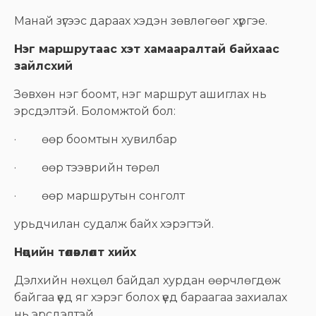
Манай зүгээс дараах хэдэн зөвлөгөөг хүргэе.
Нэг маршрутаас хэт хамааралтай байхаас
зайлсхий
Зөвхөн нэг боомт, нэг маршрут ашиглах нь
эрсдэлтэй. Боломжтой бол:
· өөр боомтын хувилбар
· өөр тээврийн төрөл
· өөр маршрутын сонголт
урьдчилан судалж байх хэрэгтэй.
Нөөцийн төлөвлөлт хийх
Дэлхийн нөхцөл байдал хурдан өөрчлөгдөж
байгаа үед яг хэрэг болох үед бараагаа захиалах
нь эрсдэлтэй.