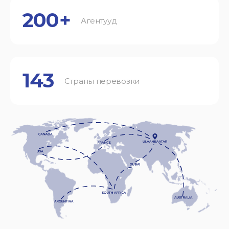
200+
Агентууд
143
Страны перевозки