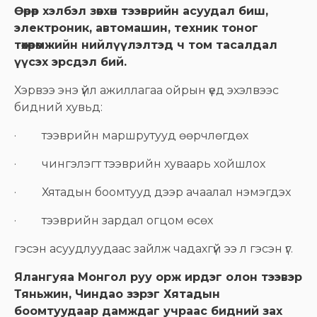
Өөрөөр хэлбэл зөвхөн тээврийн асуудал биш,
электроник, автомашин, техник тоног
төхөөрөмжийн нийлүүлэлтэд ч том тасалдал
үүсэх эрсдэл бий.
Хэрвээ энэ үйл ажиллагаа ойрын үед эхэлвээс
бидний хувьд:
· тээврийн маршрутууд өөрчлөгдөх
· чингэлэгт тээврийн хуваарь хойшлох
· Хятадын боомтууд дээр ачаалал нэмэгдэх
· тээврийн зардал огцом өсөх
гэсэн асуудлуудаас зайлж чадахгүй ээ л гэсэн үг.
Ялангуяа Монгол руу орж ирдэг олон тээвэр
Тяньжин, Чиндао зэрэг Хятадын
боомтуудаар дамждаг учраас бидний зах