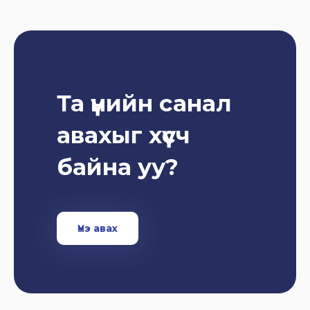
Та үнийн санал
авахыг хүсч
байна уу?
Үнэ авах