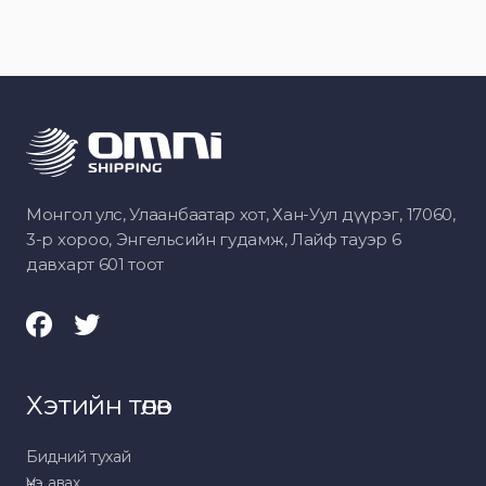
Монгол улс, Улаанбаатар хот, Хан-Уул дүүрэг, 17060,
3-р хороо, Энгельсийн гудамж, Лайф тауэр 6
давхарт 601 тоот
Хэтийн төлөв
Бидний тухай
Үнэ авах