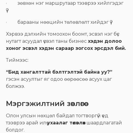
· зөвхөн нэг маршрутаар тээврээ хийлгэдэг
үү?
· барааны нөөцийн төлөвлөлт хийдэг үү?
Хэрвээ дэлхийн томоохон боомт, эсвэл нэг бүс
нутагт асуудал үүсвэл таны бизнес
хэдэн долоо
хоног эсвэл хэдэн сараар зогсох эрсдэл бий.
Тиймээс:
“Бид хангалттай бэлтгэлтэй байна уу?”
гэсэн асуултыг яг одоо өөрөөсөө асуух цаг
болжээ.
Мэргэжилтний зөвлөгөө
Олон улсын нөхцөл байдал тогтворгүй үед
тээврээ арай илүү
ухаалаг төлөвлөх
шаардлагатай
болдог.