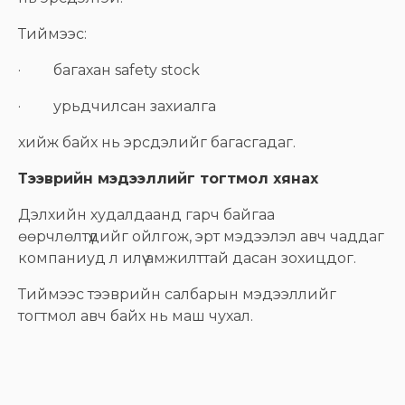
Тиймээс:
· багахан safety stock
· урьдчилсан захиалга
хийж байх нь эрсдэлийг багасгадаг.
Тээврийн мэдээллийг тогтмол хянах
Дэлхийн худалдаанд гарч байгаа
өөрчлөлтүүдийг ойлгож, эрт мэдээлэл авч чаддаг
компаниуд л илүү амжилттай дасан зохицдог.
Тиймээс тээврийн салбарын мэдээллийг
тогтмол авч байх нь маш чухал.