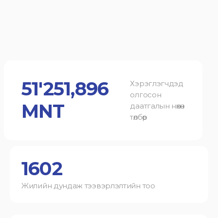
51'251,896
Хэрэглэгчдэд
олгосон
MNT
даатгалын нөхөн
төлбөр
1602
Жилийн дундаж тээвэрлэлтийн тоо