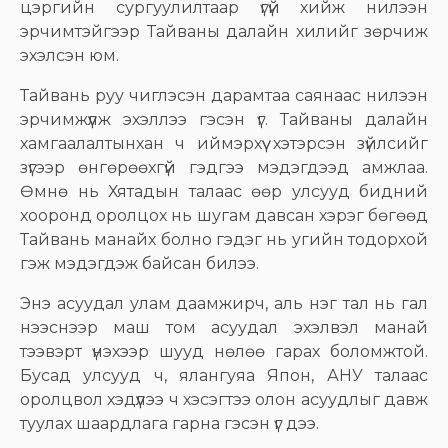
цэргийн сургуулилтаар үгүй хийж нилээн
эрчимтэйгээр Тайваны далайн хилийг зөрчиж
эхэлсэн юм.
Тайвань руу чиглэсэн дарамтаа саянаас нилээн
эрчимжүүлж эхэллээ гэсэн үг. Тайваны далайн
хамгаалалтынхан ч иймэрхүү хэтэрсэн зүйлсийг
зүгээр өнгөрөөхгүй гэдгээ мэдэгдээд амжлаа.
Өмнө нь Хятадын талаас өөр улсууд бидний
хооронд оролцох нь шугам давсан хэрэг бөгөөд
Тайвань манайх болно гэдэг нь угийн тодорхой
гэж мэдэгдэж байсан билээ.
Энэ асуудал улам даамжирч, аль нэг тал нь гал
нээснээр маш том асуудал эхэлвэл манай
тээвэрт үнэхээр шууд нөлөө гарах боломжтой.
Бусад улсууд ч, ялангуяа Япон, АНУ талаас
оролцвол хэдүүлээ ч хэсэгтээ олон асуудлыг давж
туулах шаардлага гарна гэсэн үг дээ.