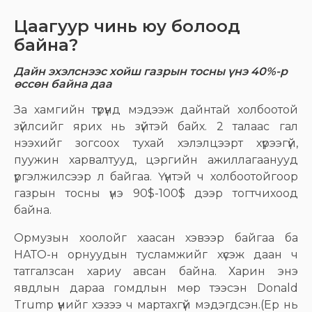
Цаагуур чинь юу болоод
байна?
Дайн эхэлснээс хойш газрын тосны үнэ 40%-р
өссөн байна даа
За хамгийн түрүүнд мэдээж дайнтай холбоотой
зүйлсийг ярих нь зүйтэй байх. 2 талаас гал
нээхийг зогсоох тухай хэлэлцээрт хүрээгүй,
пуужин харвалтууд, цэргийн ажиллагаанууд
үргэлжилсээр л байгаа. Үүнтэй ч холбоотойгоор
газрын тосны үнэ 90$-100$ дээр тогтчихоод
байна.
Ормузын хоолойг хаасан хэвээр байгаа ба
НАТО-н орнуудын тусламжийг хүсэж даан ч
татгалзсан хариу авсан байна. Харин энэ
явдлын дараа гомдлын мөр тээсэн Donald
Trump үүнийг хэзээ ч мартахгүй мэдэгдсэн.(Ер нь