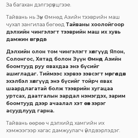
За багахан дэлгэрүүлцгээе.
Тайвань нь Зүүн Өмнөд Азийн тээврийн маш
чухал зангилаа бөгөөд
Тайваны хоолойгоор
дэлхийн чингэлэгт тээврийн маш их хувь
дамжин өнгөрдөг
.
Дэлхийн олон том чингэлэгт хөлгүүд Япон,
Солонгос, Хятад болон Зүүн Өмнөд Азийн
боомтууд руу явахдаа энэ бүсийг
ашигладаг. Тиймээс хэрвээ зэвсэгт мөргөлдөөн
эхэлбэл хөлгүүд энэ бүсийг тойрч явах
шаардлагатай болж тээврийн хугацаа
уртсах, даатгалын зардал нэмэгдэх, зарим
боомтууд дээр ачаалал хэт өсөх зэрэг
асуудлууд гарна.
Тайвань өөрөө ч дэлхийд хамгийн их
хэмжээгээр хагас дамжуулагч үйлдвэрлэдэг.