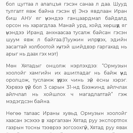
бол цугтаа л алалцъя гэсэн санаа л даа. Шууд
тулгалт явж байна гэсэн үг) Энэ явдлаан Иран
биш АНУ яг үнэндээ ганцаардмал байдалд
орсон нь харагдлаа. Манай урд, хойд хөршүүд яг
үнэндээ Иранд анхнаасаа тусалж байсан гэсэн
шуум явж л байгаа.(Пуужин илрүүлэх, эдийн
засагтай холбоотой хүчтэй шийдвэр гаргахад нь
арыг нь даах гэх мэт)
Мөн Хятадыг онцолж нэрлэхдээ: “Ормузын
хоолойг хамгийн их ашигладаг нь байж үүнд
оролцож, тусламж үзүүлэх чинь зүй ёсны хэрэг.
Хэрвээ үгүй бол 3 сарын 31-нд Бээжинд айлчлах
айлчлал нь хойшлох ч магадлалтай” гэж
мэдэгдсэн байна.
Нөгөө талаас Ираны хувьд Ормузын хоолойг
хаасан эсэхээ үл харгалзан Хятад руу экспортлох
газрын тосны тээврээ зогсоохгүй, Хятад руу явах