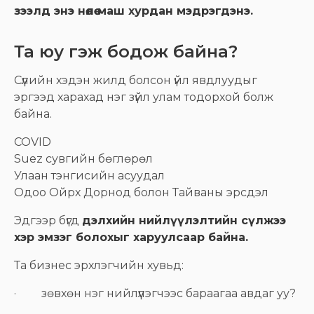
зээлд энэ нөлөө маш хурдан мэдрэгдэнэ.
Та юу гэж бодож байна?
Сүүлийн хэдэн жилд болсон үйл явдлуудыг
эргээд харахад нэг зүйл улам тодорхой болж
байна.
COVID
Suez сувгийн бөглөрөл
Улаан тэнгисийн асуудал
Одоо Ойрх Дорнод болон Тайваны эрсдэл
Эдгээр бүгд
дэлхийн нийлүүлэлтийн сүлжээ
хэр эмзэг болохыг харуулсаар байна.
Та бизнес эрхлэгчийн хувьд:
· зөвхөн нэг нийлүүлэгчээс бараагаа авдаг уу?