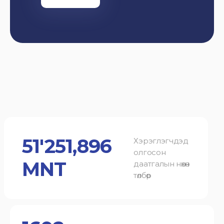
51'251,896
Хэрэглэгчдэд
олгосон
MNT
даатгалын нөхөн
төлбөр