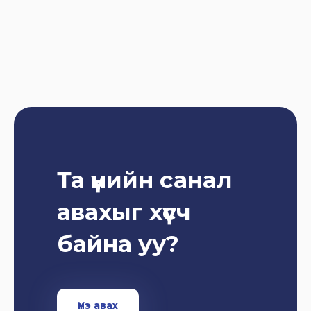
Та үнийн санал
авахыг хүсч
байна уу?
Үнэ авах