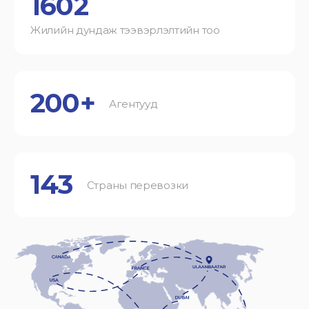
1602
Жилийн дундаж тээвэрлэлтийн тоо
200+
Агентууд
143
Страны перевозки