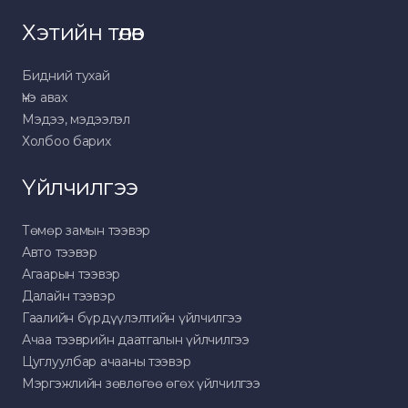
Хэтийн төлөв
Бидний тухай
Үнэ авах
Мэдээ, мэдээлэл
Холбоо барих
Үйлчилгээ
Төмөр замын тээвэр
Авто тээвэр
Агаарын тээвэр
Далайн тээвэр
Гаалийн бүрдүүлэлтийн үйлчилгээ
Ачаа тээврийн даатгалын үйлчилгээ
Цуглуулбар ачааны тээвэр
Мэргэжлийн зөвлөгөө өгөх үйлчилгээ